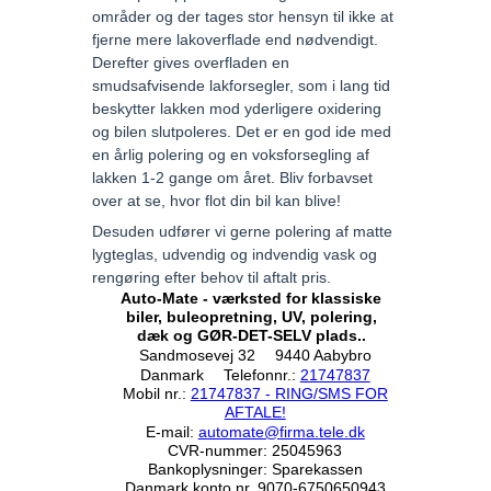
områder og der tages stor hensyn til ikke at
fjerne mere lakoverflade end nødvendigt.
Derefter gives overfladen en
smudsafvisende lakforsegler, som i lang tid
beskytter lakken mod yderligere oxidering
og bilen slutpoleres. Det er en god ide med
en årlig polering og en voksforsegling af
lakken 1-2 gange om året. Bliv forbavset
over at se, hvor flot din bil kan blive!
Desuden udfører vi gerne polering af matte
lygteglas, udvendig og indvendig vask og
rengøring efter behov til aftalt pris.
Auto-Mate - værksted for klassiske
biler, buleopretning, UV, polering,
dæk og GØR-DET-SELV plads..
Sandmosevej 32
9440 Aabybro
Danmark
Telefonnr.
:
21747837
Mobil nr.
:
21747837 - RING/SMS FOR
AFTALE!
E-mail
:
automate@firma.tele.dk
CVR-nummer
:
25045963
Bankoplysninger
:
Sparekassen
Danmark konto nr. 9070-6750650943