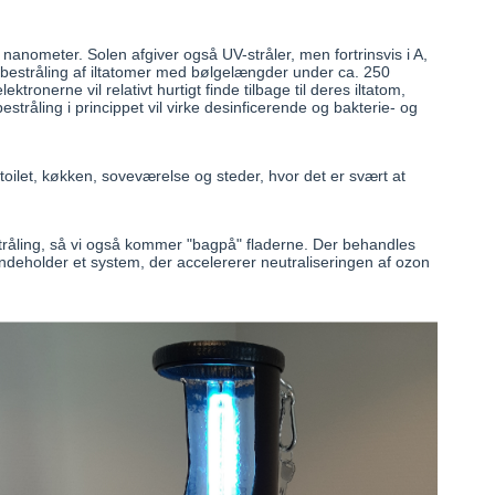
 nanometer. Solen afgiver også UV-stråler, men fortrinsvis i A,
 bestråling af iltatomer med bølgelængder under ca. 250
tronerne vil relativt hurtigt finde tilbage til deres iltatom,
stråling i princippet vil virke desinficerende og bakterie- og
 toilet, køkken, soveværelse og steder, hvor det er svært at
tråling, så vi også kommer "bagpå" fladerne. Der behandles
ndeholder et system, der accelererer neutraliseringen af ozon