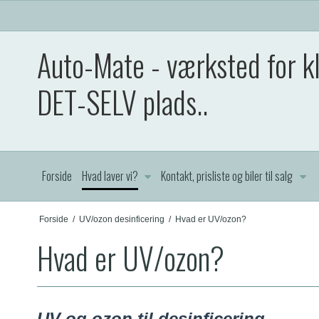
Auto-Mate - værksted for kl
DET-SELV plads..
Forside
Hvad laver vi?
Kontakt, prisliste og biler til salg
Forside
/
UV/ozon desinficering
/
Hvad er UV/ozon?
Hvad er UV/ozon?
UV og ozon til desinficering