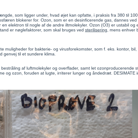
ngde, som ligger under, hvad øjet kan opfatte, i praksis fra 380 til 100
mosfæren blokerer for. Ozon, som er en desinficerende gas, dannes ved
en elektron til nogle af de andre iltmolekyler. Ozon (O3) er ustabil og elek
fstand er nøglefaktorer, som skal bruges ved
sterilisering
, mens enhver be
e muligheder for bakterie- og virusforekomster, som f. eks. kontor, bil,
d genvej til et sundere klima.
estråling af luftmolekyler og overflader, samt let ozonproducerende s
ene og ozon, foruden at lugte, irriterer lunger og åndedræt. DESIMATE i