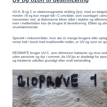
UV-A, B og C er elektromagnetisk stråling (lys), med en bølgelæ
mindre i B og kun meget lidt i C-området, som ozonlaget i at
nanometer ved, at iltatomerne bliver slået i stykker og afleverer 
men i mellemtiden kan de bruges til desinficering. Effekt og a
virushæmmende.
Specielt i risikoområder, hvor der er mange brugere eller oplagt
rense helt i bund med traditionelle midler, er UV og ozon en go
DESIMATE bruger UV-C, som eliminerer bakterier og virus ved b
uden personer og dyr i rummet, da UV-lys er skadeligt for øjn
og lokalerne udluftes grundigt efter endt behandling.