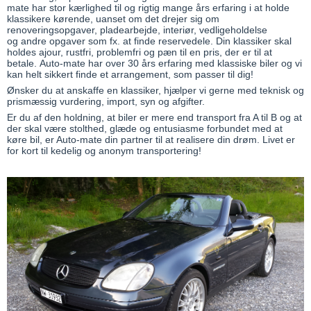
mate har stor kærlighed til og rigtig mange års erfaring i at holde
klassikere kørende, uanset om det drejer sig om
renoveringsopgaver, pladearbejde, interiør, vedligeholdelse
og andre opgaver som fx. at finde reservedele. Din klassiker skal
holdes ajour, rustfri, problemfri og pæn til en pris, der er til at
betale. Auto-mate har over 30 års erfaring med klassiske biler og vi
kan helt sikkert finde et arrangement, som passer til dig!
Ønsker du at anskaffe en klassiker, hjælper vi gerne med teknisk og
prismæssig vurdering, import, syn og afgifter.
Er du af den holdning, at biler er mere end transport fra A til B og at
der skal være stolthed, glæde og entusiasme forbundet med at
køre bil, er Auto-mate din partner til at realisere din drøm. Livet er
for kort til kedelig og anonym transportering!