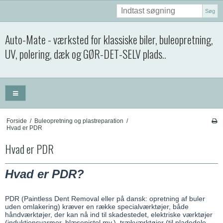
Søg
Auto-Mate - værksted for klassiske biler, buleopretning,
UV, polering, dæk og GØR-DET-SELV plads..
Forside
/
Buleopretning og plastreparation
/
Hvad er PDR
Hvad er PDR
Hvad er PDR?
PDR (Paintless Dent Removal eller på dansk: opretning af buler
uden omlakering) kræver en række specialværktøjer, både
håndværktøjer, der kan nå ind til skadestedet, elektriske værktøjer
(induktionsvarmer, blæsepistol mv.), trækværktøjer (til pladedele,