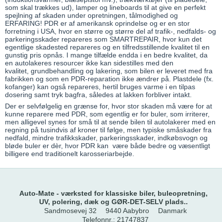
som skal trækkes ud), lamper og lineboards til at give en perfekt
spejlning af skaden under opretningen, tålmodighed og
ERFARING! PDR er af amerikansk oprindelse og er en stor
forretning i USA, hvor en større og større del af trafik-, nedfalds- og
parkeringsskader repareres som SMARTREPAIR, hvor kun det
egentlige skadested repareres og en tilfredsstillende kvalitet til en
gunstig pris opnås. I mange tilfælde endda i en bedre kvalitet, da
en autolakeres resourcer ikke kan sidestilles med den
kvalitet, grundbehandling og lakering, som bilen er leveret med fra
fabrikken og som en PDR-reparation ikke ændrer på. Plastdele (fx.
kofanger) kan også repareres, hertil bruges varme i en tilpas
dosering samt tryk bagfra, således at lakken forbliver intakt.
Der er selvfølgelig en grænse for, hvor stor skaden må være for at
kunne reparere med PDR, som egentlig er for buler, som irriterer,
men alligevel synes for små til at sende bilen til autolakerer med en
regning på tusindvis af kroner til følge, men typiske småskader fra
nedfald, mindre trafikkskader, parkeringsskader, indkøbsvogn og
bløde buler er dèr, hvor PDR kan være både bedre og væsentligt
billigere end traditionelt karosseriarbejde.
Auto-Mate - værksted for klassiske biler, buleopretning,
UV, polering, dæk og GØR-DET-SELV plads..
Sandmosevej 32
9440 Aabybro
Danmark
Telefonnr.
:
21747837